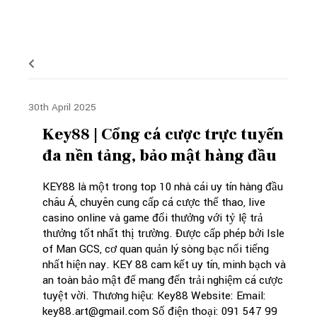
30th April 2025
Key88 | Cổng cá cược trực tuyến
đa nền tảng, bảo mật hàng đầu
KEY88 là một trong top 10 nhà cái uy tín hàng đầu
châu Á, chuyên cung cấp cá cược thể thao, live
casino online và game đổi thưởng với tỷ lệ trả
thưởng tốt nhất thị trường. Được cấp phép bởi Isle
of Man GCS, cơ quan quản lý sòng bạc nổi tiếng
nhất hiện nay. KEY 88 cam kết uy tín, minh bạch và
an toàn bảo mật để mang đến trải nghiệm cá cược
tuyệt vời. Thương hiệu: Key88 Website: Email:
key88.art@gmail.com Số điện thoại: 091 547 99